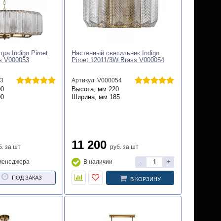
ра Indigo Piroet
Настенный светильник Indigo
s V000053
Piroet 12011/3W Brass V000054
53
Артикул: V000054
00
Высота, мм
220
00
Ширина, мм
185
11 200
б.
за шт
руб.
за шт
-
+
 менеджера
В наличии
ПОД ЗАКАЗ
В КОРЗИНУ