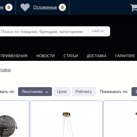
ие
0
Отложенные
0
У ПРИМЕНЕНИЯ
НОВОСТИ
СТАТЬИ
ДОСТАВКА
ГАРАНТИЯ
Indigo
вать по
:
Умолчанию
Цене
Рейтингу
Показывать по
: