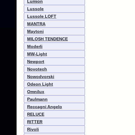
Lumion
Lussole
Lussole LOFT
MANTRA
Maytoni
MILOSH TENDENCE
Moderli
MW-Light
Newport
Novotech
Nowodvorski
Odeon Light
Omnilux
Paulmann
Reccagni Angelo
RELUCE
RITTER
Rivoli