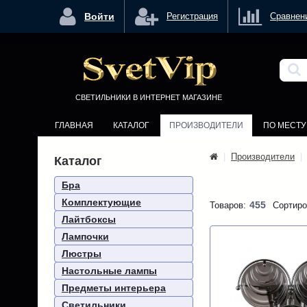
<
Войти
Регистрация
Сравнен
СВЕТИЛЬНИКИ В ИНТЕРНЕТ МАГАЗИНЕ
ГЛАВНАЯ
КАТАЛОГ
ПРОИЗВОДИТЕЛИ
ПО МЕСТ
|
Производители
|
Каталог
Бра
Комплектующие
455
Товаров:
Сортиро
Лайтбоксы
Лампочки
Люстры
Настольные лампы
Предметы интерьера
Светильники