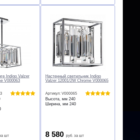
е Indigo Valzer
Настенный светильник Indigo
me V000063
Valzer 12001/2W Chrome V000065
63
Артикул: V000065
0
Высота, мм
240
Ширина, мм
240
0
8 580
за шт
руб.
за шт