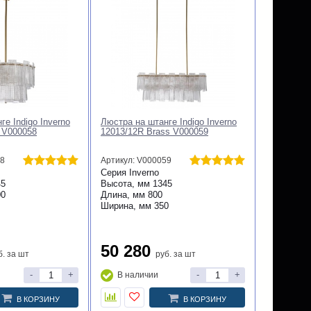
е Indigo Inverno
Люстра на штанге Indigo Inverno
 V000058
12013/12R Brass V000059
58
Артикул: V000059
Серия
Inverno
45
Высота, мм
1345
00
Длина, мм
800
Ширина, мм
350
50 280
б.
за шт
руб.
за шт
-
+
-
+
В наличии
В КОРЗИНУ
В КОРЗИНУ