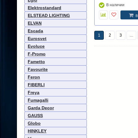
Eglo
В наличии
Elektrostandard
ELSTEAD LIGHTING
В
ELVAN
Escada
1
2
3
...
Eurosvet
Evoluce
F-Promo
Fametto
Favourite
Feron
FIBERLI
Freya
Fumagalli
Garda Decor
GAUSS
Globo
HINKLEY