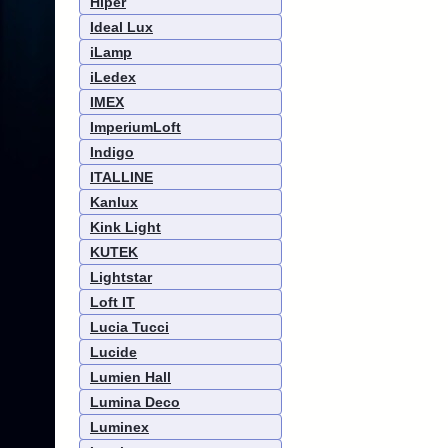
Hiper
Ideal Lux
iLamp
iLedex
IMEX
ImperiumLoft
Indigo
ITALLINE
Kanlux
Kink Light
KUTEK
Lightstar
Loft IT
Lucia Tucci
Lucide
Lumien Hall
Lumina Deco
Luminex