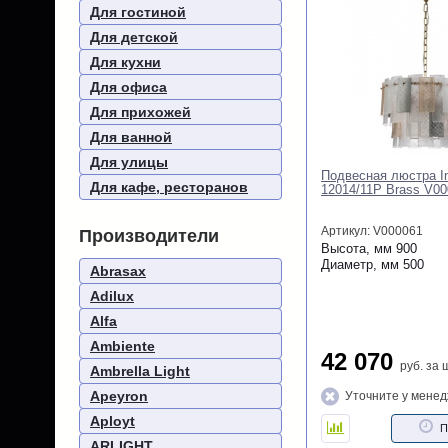
Для гостиной
Для детской
Для кухни
Для офиса
Для прихожей
Для ванной
Для улицы
Подвесная люстра I
Для кафе, ресторанов
12014/11P Brass V0
Артикул: V000061
Производители
Высота, мм
900
Диаметр, мм
500
Abrasax
Adilux
Alfa
Ambiente
42 070
руб.
за 
Ambrella Light
Apeyron
Уточните у мене
Aployt
П
ARLIGHT