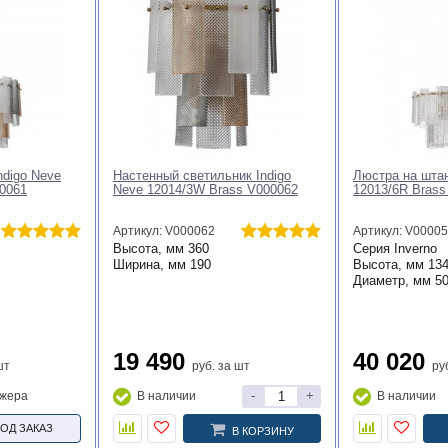
ndigo Neve
Настенный светильник Indigo
Люстра на штанг
00061
Neve 12014/3W Brass V000062
12013/6R Brass
Артикул: V000062
Артикул: V0000
Высота, мм
360
Серия
Inverno
Ширина, мм
190
Высота, мм
13
Диаметр, мм
5
19 490
40 020
шт
руб.
за шт
ру
-
+
джера
В наличии
В наличии
ОД ЗАКАЗ
В КОРЗИНУ