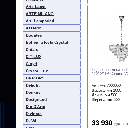
Arte Lamp
ARTE MILANO
Arti Lampadari
Azzardo
Bogates
Bohemia Ivele Crystal
Chiaro
CITILUX
Cloyd
Подвесная люстра In
Crystal Lux
12010/11P Chrome V
De Markt
Delight
Артикул: V000050
Высота, мм
1000
Denkirs
Длина, мм
500
DesignLed
Ширина, мм
500
Dio D'Arte
Divinare
DUWI
33 930
руб.
за 