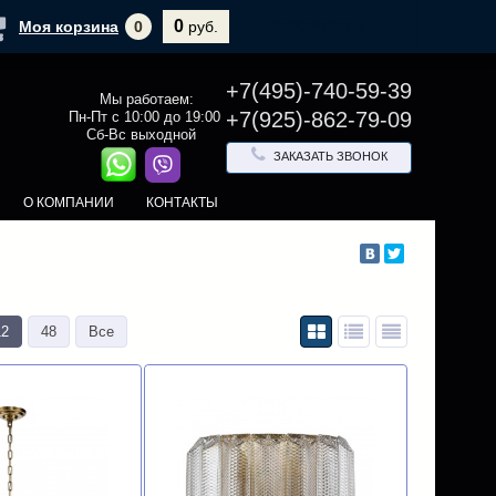
0
ОФОРМИТЬ
Моя корзина
0
руб.
+7(495)-740-59-39
Мы работаем:
+7(925)-862-79-09
Пн-Пт с 10:00 до 19:00
Сб-Вс выходной
ЗАКАЗАТЬ ЗВОНОК
О КОМПАНИИ
КОНТАКТЫ
12
48
Все