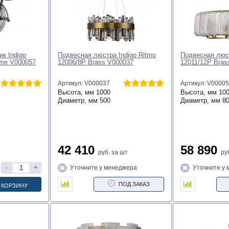
к Indigo
Подвесная люстра Indigo Ritmo
Подвесная люст
ome V000057
12006/8P Brass V000037
12011/12P Bras
Артикул: V000037
Артикул: V0000
Высота, мм
1000
Высота, мм
10
Диаметр, мм
500
Диаметр, мм
8
42 410
58 890
руб.
за шт
ру
-
+
Уточните у менеджера
Уточните у
ПОД ЗАКАЗ
 КОРЗИНУ