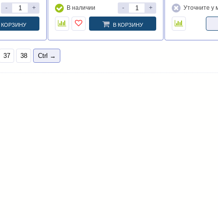
-
+
-
+
В наличии
Уточните у
 КОРЗИНУ
В КОРЗИНУ
37
38
Ctrl →