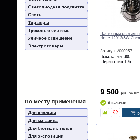
Светодиодная подсветка
Споты
Торшеры
Трековые системы
Настенный светильни
Уличное освещение
Notte 12012/3W Chr
Электротовары
Артикул: V000057
Высота, мм
300
Ширина, мм
105
9 500
руб.
за шт
По месту применения
В наличии
Для спальни
В
Для магазина
Для больших залов
Для экспозиции