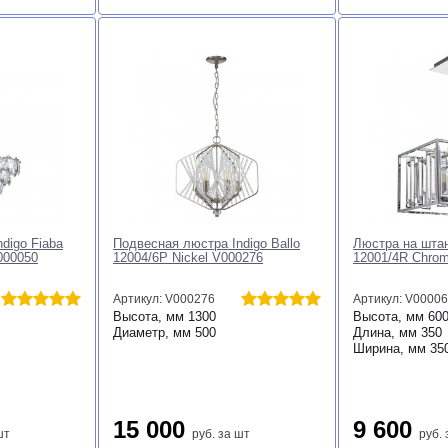
digo Fiaba
Подвесная люстра Indigo Ballo
Люстра на штанг
000050
12004/6P Nickel V000276
12001/4R Chro
Артикул: V000276
Артикул: V0000
Высота, мм
1300
Высота, мм
60
Диаметр, мм
500
Длина, мм
350
Ширина, мм
35
15 000
9 600
шт
руб.
за шт
руб.