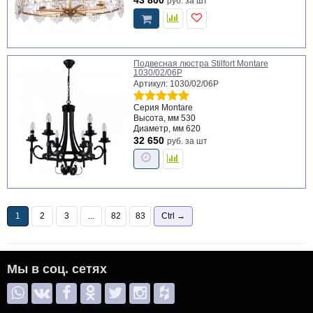
43 800
руб.
за шт
Подвесная люстра Stilfort Montare
1030/02/06P
Артикул: 1030/02/06P
Серия
Montare
Высота, мм
530
Диаметр, мм
620
32 650
руб.
за шт
1
2
3
...
82
83
Ctrl →
Мы в соц. сетях