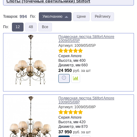
Споты (точечные светильники) Stilfort
994
Товаров:
По
:
Умолчанию
Цене
Рейтингу
По
:
12
48
Все
Подвесная люстра Stilfort Amore
1009/05/05P
Артикул: 1009/05/05P
Серия
Amore
Высота, мм
400
Диаметр, мм
660
24 950
руб.
за шт
Подвесная люстра Stilfort Amore
1009/05/08P
Артикул: 1009/05/08P
Серия
Amore
Высота, мм
420
Диаметр, мм
870
37 950
руб.
за шт