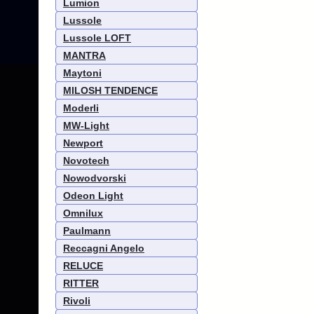
Lumion
Lussole
Lussole LOFT
MANTRA
Maytoni
MILOSH TENDENCE
Moderli
MW-Light
Newport
Novotech
Nowodvorski
Odeon Light
Omnilux
Paulmann
Reccagni Angelo
RELUCE
RITTER
Rivoli