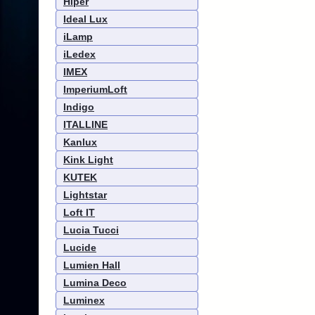
Hiper
Ideal Lux
iLamp
iLedex
IMEX
ImperiumLoft
Indigo
ITALLINE
Kanlux
Kink Light
KUTEK
Lightstar
Loft IT
Lucia Tucci
Lucide
Lumien Hall
Lumina Deco
Luminex