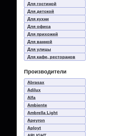
Для гостиной
Для детской
Для кухни
Для офиса
Для прихожей
Для ванной
Для улицы
Для кафе, ресторанов
Производители
Abrasax
Adilux
Alfa
Ambiente
Ambrella Light
Apeyron
Aployt
ARLIGHT