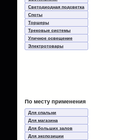
Светодиодная подсветка
Споты
Торшеры
Трековые системы
Уличное освещение
Электротовары
По месту применения
Для спальни
Для магазина
Для больших залов
Для экспозиции