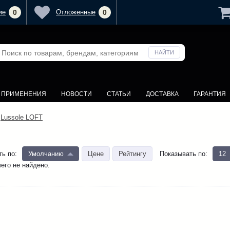
ие
0
Отложенные
0
У ПРИМЕНЕНИЯ
НОВОСТИ
СТАТЬИ
ДОСТАВКА
ГАРАНТИЯ
Lussole LOFT
ть по
:
Умолчанию
Цене
Рейтингу
Показывать по
:
12
его не найдено.