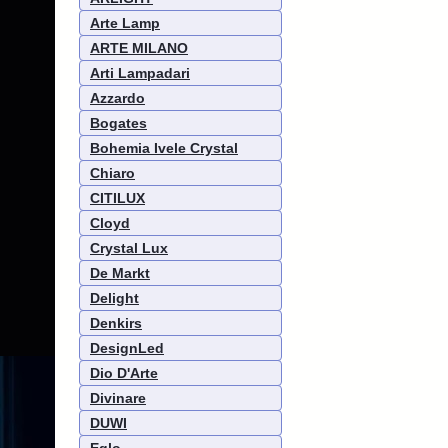
Arte Lamp
ARTE MILANO
Arti Lampadari
Azzardo
Bogates
Bohemia Ivele Crystal
Chiaro
CITILUX
Cloyd
Crystal Lux
De Markt
Delight
Denkirs
DesignLed
Dio D'Arte
Divinare
DUWI