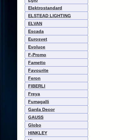
Eglo
Elektrostandard
ELSTEAD LIGHTING
ELVAN
Escada
Eurosvet
Evoluce
F-Promo
Fametto
Favourite
Feron
FIBERLI
Freya
Fumagalli
Garda Decor
GAUSS
Globo
HINKLEY