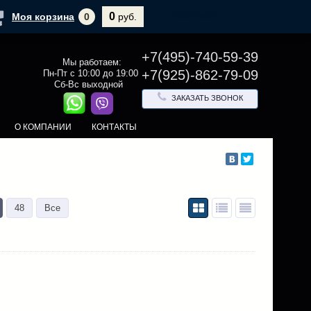
0
ОФОРМИТЬ
Моя корзина
0
руб.
+7(495)-740-59-39
Мы работаем:
+7(925)-862-79-09
Пн-Пт с 10:00 до 19:00
Сб-Вс выходной
ЗАКАЗАТЬ ЗВОНОК
О КОМПАНИИ
КОНТАКТЫ
48
Все