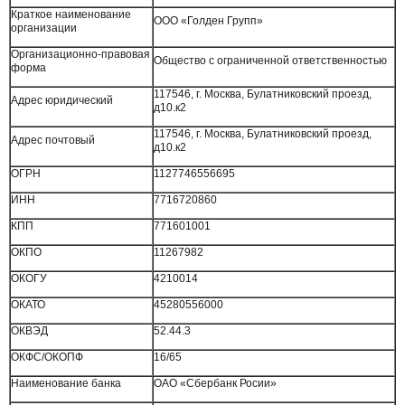
Краткое наименование
ООО «Голден Групп»
организации
Организационно-правовая
Общество с ограниченной ответственностью
форма
117546, г. Москва, Булатниковский проезд,
Адрес юридический
д10.к2
117546, г. Москва, Булатниковский проезд,
Адрес почтовый
д10.к2
ОГРН
1127746556695
ИНН
7716720860
КПП
771601001
ОКПО
11267982
ОКОГУ
4210014
ОКАТО
45280556000
ОКВЭД
52.44.3
ОКФС/ОКОПФ
16/65
Наименование банка
ОАО «Сбербанк Росии»