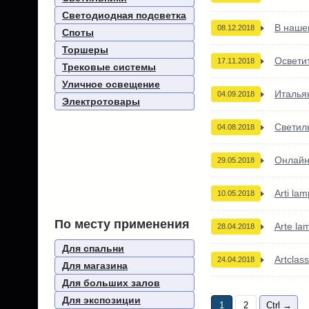
Светодиодная подсветка
В нашем
08.12.2018
Споты
Торшеры
Освети
17.11.2018
Трековые системы
Уличное освещение
Италья
04.09.2018
Электротовары
Светил
04.08.2018
Онлайн
29.05.2018
Arti l
10.05.2018
По месту применения
Arte la
28.04.2018
Для спальни
Artcla
24.04.2018
Для магазина
Для больших залов
Для экспозиции
1
2
Ctrl →