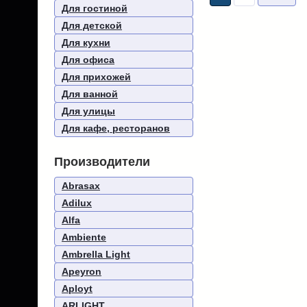
Для гостиной
Для детской
Для кухни
Для офиса
Для прихожей
Для ванной
Для улицы
Для кафе, ресторанов
Производители
Abrasax
Adilux
Alfa
Ambiente
Ambrella Light
Apeyron
Aployt
ARLIGHT