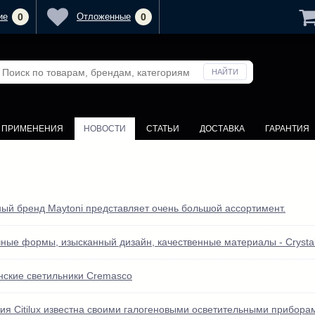
ие
0
Отложенные
0
У ПРИМЕНЕНИЯ
НОВОСТИ
СТАТЬИ
ДОСТАВКА
ГАРАНТИЯ
ный бренд Maytoni представляет очень большой ассортимент.
ные формы, изысканный дизайн, качественные материалы - Crystal
нские светильники Cremasco
ия Citilux известна своими галогеновыми осветительными прибора