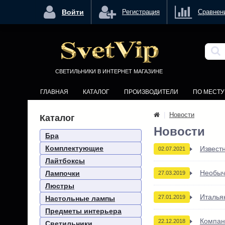
<
Войти
Регистрация
Сравнен
СВЕТИЛЬНИКИ В ИНТЕРНЕТ МАГАЗИНЕ
ГЛАВНАЯ
КАТАЛОГ
ПРОИЗВОДИТЕЛИ
ПО МЕСТ
|
Новости
Каталог
Новости
Бра
Комплектующие
Извест
02.07.2021
Лайтбоксы
Необыч
Лампочки
27.03.2019
Люстры
Италья
27.01.2019
Настольные лампы
Предметы интерьера
Компан
22.12.2018
Светильники