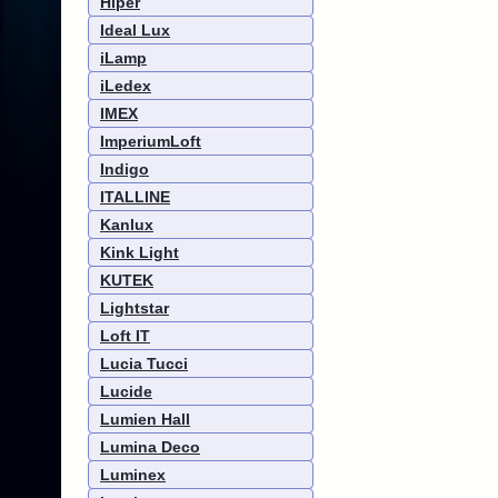
Hiper
Ideal Lux
iLamp
iLedex
IMEX
ImperiumLoft
Indigo
ITALLINE
Kanlux
Kink Light
KUTEK
Lightstar
Loft IT
Lucia Tucci
Lucide
Lumien Hall
Lumina Deco
Luminex