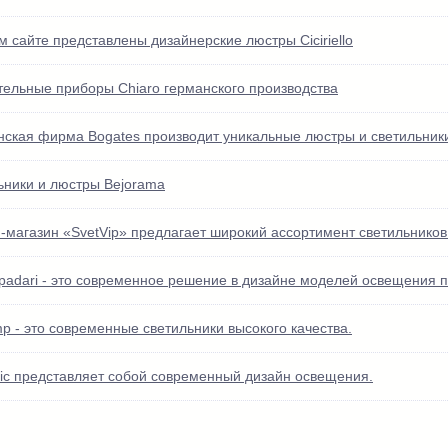
 сайте представлены дизайнерские люстры Ciciriello
тельные приборы Chiaro германского производства
нская фирма Bogates производит уникальные люстры и светильник
ьники и люстры Bejorama
-магазин «SvetVip» предлагает широкий ассортимент светильников 
ampadari - это современное решение в дизайне моделей освещения
mp - это современные светильники высокого качества.
ssic представляет собой современный дизайн освещения.