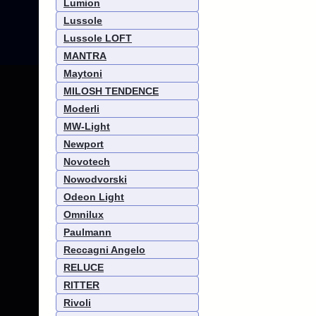
Lumion
Lussole
Lussole LOFT
MANTRA
Maytoni
MILOSH TENDENCE
Moderli
MW-Light
Newport
Novotech
Nowodvorski
Odeon Light
Omnilux
Paulmann
Reccagni Angelo
RELUCE
RITTER
Rivoli