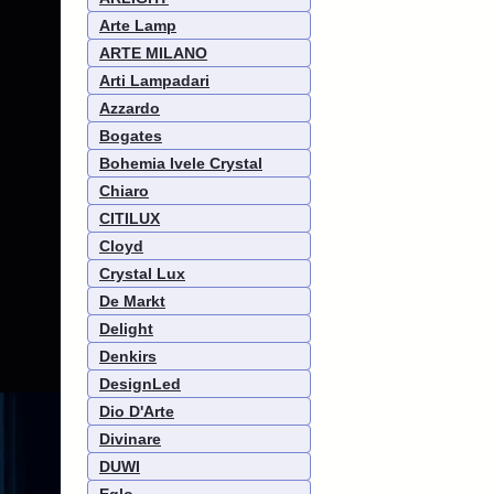
Arte Lamp
ARTE MILANO
Arti Lampadari
Azzardo
Bogates
Bohemia Ivele Crystal
Chiaro
CITILUX
Cloyd
Crystal Lux
De Markt
Delight
Denkirs
DesignLed
Dio D'Arte
Divinare
DUWI