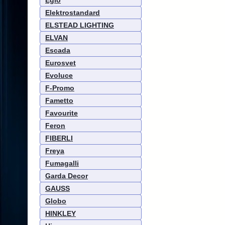
Eglo
Elektrostandard
ELSTEAD LIGHTING
ELVAN
Escada
Eurosvet
Evoluce
F-Promo
Fametto
Favourite
Feron
FIBERLI
Freya
Fumagalli
Garda Decor
GAUSS
Globo
HINKLEY